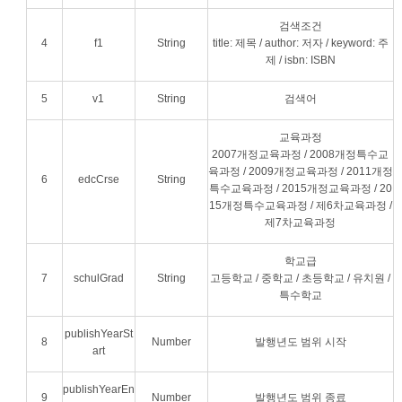
검색조건
4
f1
String
title: 제목 / author: 저자 / keyword: 주
제 / isbn: ISBN
5
v1
String
검색어
교육과정
2007개정교육과정 / 2008개정특수교
육과정 / 2009개정교육과정 / 2011개정
6
edcCrse
String
특수교육과정 / 2015개정교육과정 / 20
15개정특수교육과정 / 제6차교육과정 /
제7차교육과정
학교급
7
schulGrad
String
고등학교 / 중학교 / 초등학교 / 유치원 /
특수학교
publishYearSt
8
Number
발행년도 범위 시작
art
publishYearEn
9
Number
발행년도 범위 종료