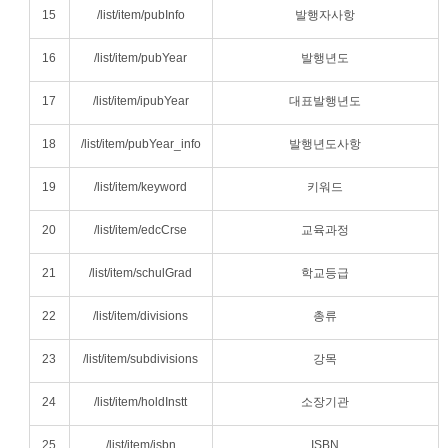
15
/list/item/pubInfo
발행자사항
16
/list/item/pubYear
발행년도
17
/list/item/ipubYear
대표발행년도
18
/list/item/pubYear_info
발행년도사항
19
/list/item/keyword
키워드
20
/list/item/edcCrse
교육과정
21
/list/item/schulGrad
학교등급
22
/list/item/divisions
총류
23
/list/item/subdivisions
강목
24
/list/item/holdInstt
소장기관
25
/list/item/isbn
ISBN