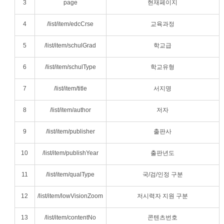
3
page
현재페이지
4
/list/item/edcCrse
교육과정
5
/list/item/schulGrad
학교급
6
/list/item/schulType
학교유형
7
/list/item/title
서지명
8
/list/item/author
저자
9
/list/item/publisher
출판사
10
/list/item/publishYear
출판년도
11
/list/item/qualType
국/검/인정 구분
12
/list/item/lowVisionZoom
저시력자 지원 구분
13
/list/item/contentNo
콘텐츠번호