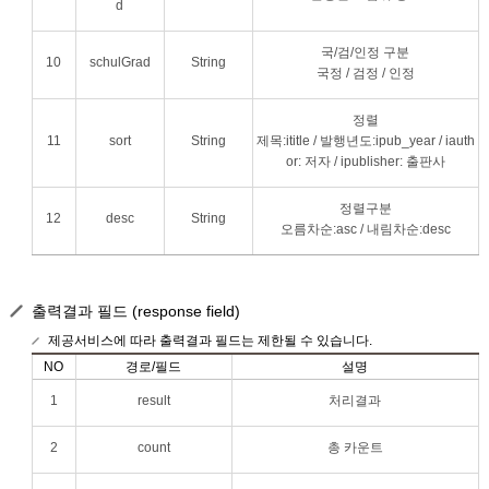
d
국/검/인정 구분
10
schulGrad
String
국정 / 검정 / 인정
정렬
11
sort
String
제목:ititle / 발행년도:ipub_year / iauth
or: 저자 / ipublisher: 출판사
정렬구분
12
desc
String
오름차순:asc / 내림차순:desc
출력결과 필드 (response field)
제공서비스에 따라 출력결과 필드는 제한될 수 있습니다.
NO
경로/필드
설명
1
result
처리결과
2
count
총 카운트