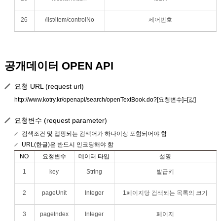
26
/list/item/controlNo
제어번호
공개데이터 OPEN API
요청 URL (request url)
http://www.kotry.kr/openapi/search/openTextBook.do?[요청변수]=[값]
요청변수 (request parameter)
검색조건 및 맵핑되는 검색어가 하나이상 포함되어야 함
URL(한글)은 반드시 인코딩해야 함
NO
요청변수
데이터 타입
설명
1
key
String
발급키
2
pageUnit
Integer
1페이지당 검색되는 목록의 크기
3
pageIndex
Integer
페이지