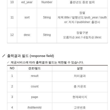
10
ed_year
Number
출판년도 종료 범위
정렬
11
sort
String
제목:ititle / 발행년도:ipub_year / iauth
or: 저자 / ipublisher: 출판사
정렬구분
12
desc
String
오름차순:asc / 내림차순:desc
출력결과 필드 (response field)
제공서비스에 따라 출력결과 필드는 제한될 수 있습니다.
NO
경로/필드
설명
1
result
처리결과
2
count
총 카운트
3
page
현재페이지
4
/list/item/id
고유번호