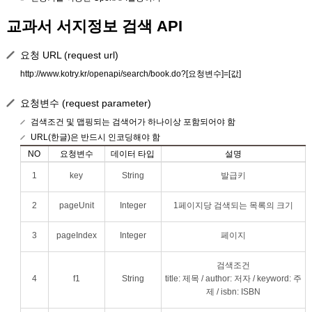
교과서 서지정보 검색 API
요청 URL (request url)
http://www.kotry.kr/openapi/search/book.do?[요청변수]=[값]
요청변수 (request parameter)
검색조건 및 맵핑되는 검색어가 하나이상 포함되어야 함
URL(한글)은 반드시 인코딩해야 함
NO
요청변수
데이터 타입
설명
1
key
String
발급키
2
pageUnit
Integer
1페이지당 검색되는 목록의 크기
3
pageIndex
Integer
페이지
검색조건
4
f1
String
title: 제목 / author: 저자 / keyword: 주
제 / isbn: ISBN