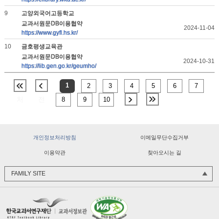
9
고양외국어고등학교
교과서원문DB이용협약
2024-11-04
https://www.gyfl.hs.kr/
10
금호평생교육관
교과서원문DB이용협약
2024-10-31
https://lib.gen.go.kr/geumho/
1
2
3
4
5
6
7
맨
이
처
전
8
9
10
다
마
음
페
음
지
교과서민원처리바로센터
페
이
페
막
교과용도서 수정·보완
이
지
개인정보처리방침
이메일무단수집거부
이
페
한국교과서연구재단
지
지
이
이용약관
찾아오시는 길
교과서 질 관리 사이버 연수원
지
FAMILY SITE