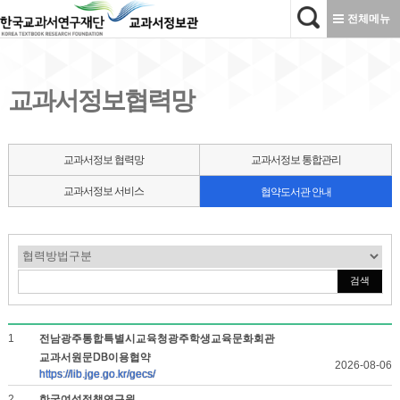
본문으로 바로가기
전체메뉴
교과서정보협력망
교과서정보 협력망
교과서정보 통합관리
교과서정보 서비스
협약도서관 안내
검색
1
전남광주통합특별시교육청광주학생교육문화회관
교과서원문DB이용협약
2026-08-06
https://lib.jge.go.kr/gecs/
2
한국여성정책연구원