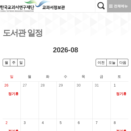
본문으로 바로가기
전체메뉴
도서관 일정
2026-08
월
주
일
이전
오늘
다음
일
월
화
수
목
금
토
26
27
28
29
30
31
1
정기휴관일
정기휴관
2
3
4
5
6
7
8